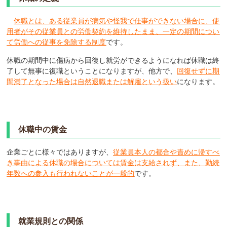
休職とは、ある従業員が病気や怪我で仕事ができない場合に、使
用者がその従業員との労働契約を維持したまま、一定の期間につい
て労働への従事を免除する制度
です。
休職の期間中に傷病から回復し就労ができるようになれば休職は終
了して無事に復職ということになりますが、他方で、
回復せずに期
間満了となった場合は自然退職または解雇という扱い
になります。
休職中の賃金
企業ごとに様々ではありますが、
従業員本人の都合や責めに帰すべ
き事由による休職の場合については賃金は支給されず、また、勤続
年数への参入も行われないことが一般的
です。
就業規則との関係