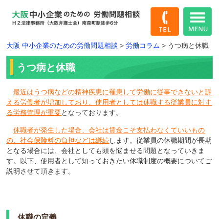
大阪 中小企業のための労働問題相談
>
労働コラム
>
うつ病と休職
うつ病と休職
最近はうつ病などの精神疾患に罹患して労働に従事できないと訴
える労働者が増加しており、使用者としては休職する従業員に対す
る労務管理が重要
となっております。
休職者が発生した場合、会社は賃金こそ支払わなくていいもの
の、社会保険料の負担などは継続
します。従業員の休職期間が長期
となる場合には、会社としても頭を悩ませる問題となっていきま
す。以下、使用者として知っておきたい休職制度の概要についてご
説明させて頂きます。
休職の定義