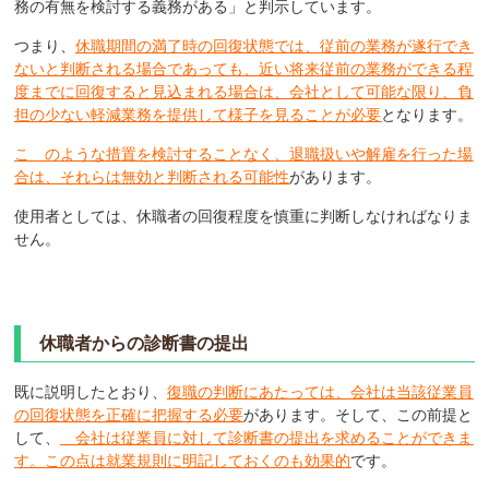
務の有無を検討する義務がある」と判示しています。
つまり、
休職期間の満了時の回復状態では、従前の業務が遂行でき
ないと判断される場合であっても、近い将来従前の業務ができる程
度までに回復すると見込まれる場合は、会社として可能な限り、負
担の少ない軽減業務を提供して様子を見ることが必要
となります。
こ のような措置を検討することなく、退職扱いや解雇を行った場
合は、それらは無効と判断される可能性
があります。
使用者としては、休職者の回復程度を慎重に判断しなければなりま
せん。
休職者からの診断書の提出
既に説明したとおり、
復職の判断にあたっては、会社は当該従業員
の回復状態を正確に把握する必要
があります。そして、この前提と
して、
会社は従業員に対して診断書の提出を求めることができま
す。この点は就業規則に明記しておくのも効果的
です。